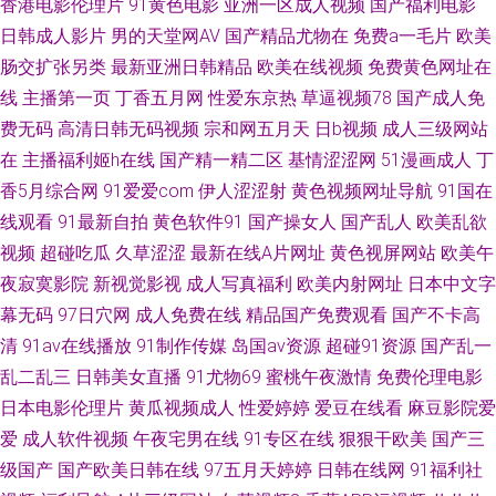
香港电影伦理片
91黄色电影
亚洲一区成人视频
国产福利电影
尤物在线 超碰福利社 91超碰人妻在线 ts赵恩静肛交 91欧美柠檬成人剧场 91
日韩成人影片
男的天堂网AV
国产精品尤物在
免费a一毛片
欧美
肠交扩张另类
最新亚洲日韩精品
欧美在线视频
免费黄色网址在
足交网 92自啪 日本啊V网 九七久久 国产福利影院 97资源共享总站人人 91福
线
主播第一页
丁香五月网
性爱东京热
草逼视频78
国产成人免
利人妻 91看片在线 91探花在线观看百度 91极品尤物黑丝观看 在线免费观看
费无码
高清日韩无码视频
宗和网五月天
日b视频
成人三级网站
在
主播福利姬h在线
国产精一精二区
基情涩涩网
51漫画成人
丁
AV 97国产在线播放 阿V视频免费在线观看 福利视频95 超踫成人电影 成人毛
香5月综合网
91爱爱com
伊人涩涩射
黄色视频网址导航
91国在
线观看
91最新自拍
黄色软件91
国产操女人
国产乱人
欧美乱欲
片网 成人看片免费 老司机午夜开放 九九精品一级片 精品免费电影伦理 欧美
视频
超碰吃瓜
久草涩涩
最新在线A片网址
黄色视屏网站
欧美午
夜寂寞影院
新视觉影视
成人写真福利
欧美内射网址
日本中文字
色图日韩 毛片VT 伦理在线 久草福利资源在线观看 久久艹精品在线 精品午夜
幕无码
97日穴网
成人免费在线
精品国产免费观看
国产不卡高
清
91av在线播放
91制作传媒
岛国av资源
超碰91资源
国产乱一
福利网 女忧在线观看 青青草国产精品 日韩欧美女同 欧美日韩另类综合 四虎
乱二乱三
日韩美女直播
91尤物69
蜜桃午夜激情
免费伦理电影
视屏 日韩天堂日日干 人妻熟女在线网址 欧美不卡成人在线 玖玖草视频 九草
日本电影伦理片
黄瓜视频成人
性爱婷婷
爱豆在线看
麻豆影院爱
爱
成人软件视频
午夜宅男在线
91专区在线
狠狠干欧美
国产三
一区 国产最新网址 国产精品九 东京热九九精品
级国产
国产欧美日韩在线
97五月天婷婷
日韩在线网
91福利社