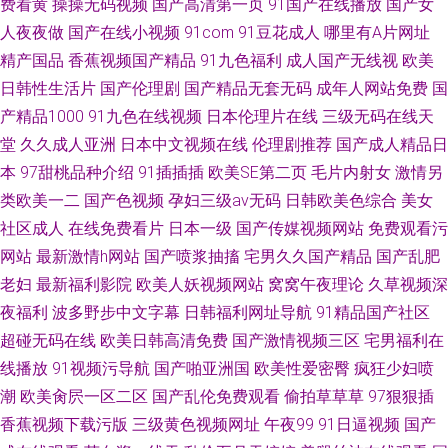
费看黄
操操无码视频
国产高清第一页
91国产在线播放
国产女
人夜夜做
国产在线小视频
91com
91豆花成人
哪里有A片网址
精产国品
香蕉视频国产精品
91九色福利
成人国产无线视
欧美
日韩性生活片
国产伦理剧
国产精品无套无码
成年人网站免费
国
产精品1000
91九色在线视频
日本伦理片在线
三级无码在线天
堂
久久成人亚洲
日本中文视频在线
伦理剧推荐
国产成人精品日
本
97甜桃品种介绍
91插插插
欧美SE第二页
毛片内射女
激情另
类欧美一二
国产色视频
孕妇三级av无码
日韩欧美色综合
美女
社区成人
在线免费看片
日本一级
国产传媒视频网站
免费观看污
网站
最新激情h网站
国产喷浆抽搐
宅男久久国产精品
国产乱肥
老妇
最新福利影院
欧美人妖视频网站
窝窝午夜理论
久草视频深
夜福利
波多野步中文字幕
日韩福利网址导航
91精品国产社区
超碰无码在线
欧美日韩高清免费
国产激情视频三区
宅男福利在
线播放
91视频污导航
国产啪亚洲国
欧美性爱密臀
疯狂少妇喷
潮
欧美肏屄一区二区
国产乱伦免费观看
偷拍草草草
97狠狠插
香蕉视频下载污版
三级黄色视频网址
午夜99
91日逼视频
国产