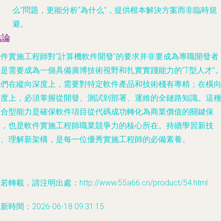
么”問題，更能分析“為什么”，提供根本解決方案而非臨時規
避。
結論
軟件實施工程師對“計算機軟件開發”的要求并非要成為專職開發者
而是需要成為一個具備廣博技術視野和扎實實踐能力的“T型人才”
他們在縱向深度上，需要對特定軟件產品和技術棧有專精；在橫
廣度上，必須掌握從開發、測試到部署、運維的全鏈路知識。這
復合型能力是確保軟件項目從代碼成功轉化為商業價值的關鍵保
障，也是軟件實施工程師職業競爭力的核心所在。持續學習新技
術、理解新架構，是每一位優秀實施工程師的必備素養。
若轉載，請注明出處：http://www.55a66.cn/product/54.html
新時間：2026-06-18 09:31:15