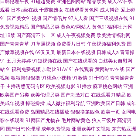
日韩伦理午夜
91碰超免费
亚洲色图网站
精品欧美
成人AV在线
观看
日本a级在线
干露脸熟女
在线观看黄色网
成人抖音
爰上碰
91
国产美女91视频
国产情侣片
97人人看
国产三级视频在线
91
免费视频精品
国产精品另类
黄色AV网站人
黄色91福利社
污网
址18禁
国产高清不卡二区
成人午夜视频免费
欧美激情福利网
国产青青青草
91草逼视频
免费看片日韩
午夜视频福利免费
国
产嫩草视频在线
69叉叉叉
最新日本在线视频
日韩成人a
青青操
91
五月天婷婷
91短视频在线
国产在线观看的
白丝美女自慰网
站
91福利免费视频
加勒比91AV
91在线观看
黄网站av在线
国产
视频
狠狠擼狠狠擼
91桃色小视频
91激情
91干啪啪
青青操青青
干
主播诱惑无码专区
欧美视频电影
91播放
麻豆桃色网站
亚洲
欧美国产另类
欧美伦理另类
国产刺激对白
在线观看91精品
欧
美成年视频
操碰操揉
成人微拍福利导航
亚洲欧美国产日韩
成年
在线观看免费
岛国精品在线播放
狠狠撸第四色
欧美一页
女同电
影在线观看
91网国产尤物在
毛片网站黄色
狼人三级片
高清男
同
国产日韩伦理淫
成年免费视频
亚洲欧美中文视频
东京热亚洲