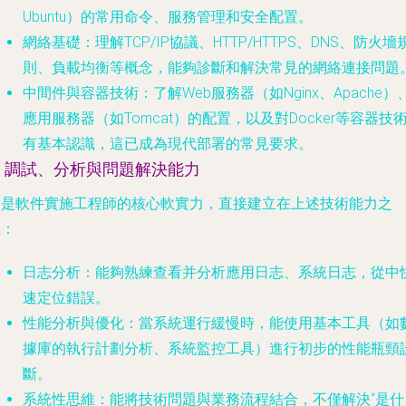
Ubuntu）的常用命令、服務管理和安全配置。
網絡基礎
：理解TCP/IP協議、HTTP/HTTPS、DNS、防火墻
則、負載均衡等概念，能夠診斷和解決常見的網絡連接問題
中間件與容器技術
：了解Web服務器（如Nginx、Apache）
應用服務器（如Tomcat）的配置，以及對Docker等容器技
有基本認識，這已成為現代部署的常見要求。
5. 調試、分析與問題解決能力
這是軟件實施工程師的核心軟實力，直接建立在上述技術能力之
上：
日志分析
：能夠熟練查看并分析應用日志、系統日志，從中
速定位錯誤。
性能分析與優化
：當系統運行緩慢時，能使用基本工具（如
據庫的執行計劃分析、系統監控工具）進行初步的性能瓶頸
斷。
系統性思維
：能將技術問題與業務流程結合，不僅解決“是什