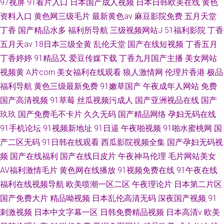
97视屏
91看片入口
日本国产成人视频
日本日韩欧美在线
黄色
资料入口
黄色网三级毛片
最新黄色av
麻豆影院免费
五月天堂
丁香
国产精品水多
福利所导航
三级视频网站J
51福利影院
丁香
五月天av
18日本三级全黄
乱伦天堂
国产在线短视频
丁香五月
丁香婷婷
91精品又
爱豆传媒下载
丁香九月国产主播
美女网站
视频黄
A片com
美女福利在线观看
狼人激情网
伦理片香港
极品
福利导航
黄色三级最新免费
91嫩草国产
午夜成年人网站
免费
国产高清视频
91草莓
丝瓜视频污成人
国产亚洲视品在线
国产
玖玖
国产免费毛不卡片
久久无码
国产精品网络
孕妇无码在线
91手机论坛
91视频新地址
91日逼
午夜啪视频
91啪水蜜桃网
国
产二区无码
91日韩在线观看
西瓜影院视频全集
国产孕妇无码视
频
国产在线福利
国产在线日皮片
午夜神马伦理
毛片网站美女
AV福利激情毛片
黄色网在线播放
91视频免费在线
91午夜在线
福利在线视频导航
欧美喷潮一区二区
午夜理论片
日本第二片区
国产免费大片
精品呦视频
日本乱伦高清无码
深夜国产视频
91
刺激视频
日本中文字幕一区
日韩免费精品视频
日本高清v
欧美