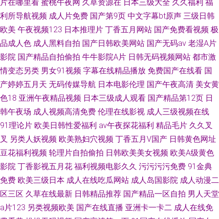
片在哪里看
蜜桃午夜网
久草资源在
日本三级大全
久久福利
福
利所导航视频
成人片免费
国产第9页
中文字幕bt原声
三级日韩
欧美
午夜视频123
日本推理片
丁香五月网站
国产免费看视频
极
品成人色
成人黑料自拍
国产日韩欧美网站
国产无码av
老湿A片
影院
国产精品自拍偷拍
牛牛影院A片
日韩无码视频网站
都市激
情变态另类
男女91视频
字幕在线精品播放
免费国产在线看
国
产婷婷五月天
无码传媒导航
日本电影伦理
国产午夜高清
美女黄
色18
亚洲午夜精品视频
日本三级成人观看
国产精品第12页
日
韩午夜场
成人视频高清免费
伦理在线影视
成人三级视频在线
91理论片
欧美日韩性爱福利
av午夜探花福利
精品毛片
久久叉
叉
另类人妖视频
欧美熟妇穴视频
丁香五月V国产
日韩黄色网址
豆花福利视频
轮理片自拍偷拍
日韩欧美美女视频
欧美A级黄色
影院
丁香影视五月花
福利视频电影久久
污污污污免费
91金典
免费
欧美三级日本
成人在线吃瓜网站
成人岛国影院
成人动漫二
区三区
久草在线最新
日韩精品推荐
国产精品一区自拍
男人天堂
a片123
另类视频欧美
国产在线直播
亚洲卡一卡二
成人在线免