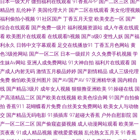
91国产高清视频 狠狠撸综合 国产黄色免费区 91av福利姬 久久精品 91porn
日本一级大片
微拍福利在线观看
91香蕉APP
国产二区三区
国产
精品性
乱伦种子
美国伦理大片
国产二区在线观看
美女伦理视频
地址发布页 久久狠狠狠狠狠狠 91乱子伦国产伦 欧美重口味一级A片 操女人
福利偷拍小视频
91社区国产
丁香五月天堂
欧美变态一区
国产
综合在线观看
国产免费一级片
福利视频资源站
成人午夜在线观
的逼8p 影音先锋资源AV导航 蜜臀久久99精品 91颜射 亚州欧美成人小说网
看
欧美图片在线观看
在线观看h视频
国产a级0
变性人妖
国产福
利永久
日韩中文字幕观看
足交在线播放91
丁香五月色网站
黄
激情色播导航 91苏州视频在线观看 天堂男人人 国产福利喷水视频91 影音先
色3级抢网站
国产一区二区
日本一级婬片
久久免费手机视频
学
生妹Av网站
亚洲人成免费网站
91大神自拍
福利片在线观看
国
锋AⅤ偷拍电影 老湿69福利 91香蕉wwwcon 深爱激情网校园春色 国产电影免
产成人内射无码
激情五月极品婷婷
国产剧情精品
成人三级伦理
费在线观看 91福利免费网页版 欧美a∨ 91社78四虎 日韩av色呦呦 操色国产
免费
偷怕欧美亚州图片
国产AV国产AV
97亚洲精华液
国内精自
线
国产精品3级片
成年女人视频
狠狠撸亚洲欧美
91操碰在线
国
综合 影音先锋Av综合资源 久久草中文资源 91视频新地址 色蜜桃网站 豆花社
产高清精品二区
国产欧美在线视频
欧美色综合网
91国产自拍偷
拍
香蕉911
花蝴蝶看片免费
白丝美女免费网站
欧美女人与动物
区视频在线 影音先锋AV最新电影 国产视频欧美 91免费在线破视频 欧美性爱
交
国产精品无码电影
91插插库
97超碰大香蕉
户外自慰影院
国
产一区二区二区
国产偷窥盗摄视频
成人动漫网站观看
欧美第一
A区 97亚洲手机在线观看 色婷婷基地激情片 丁香五月国产 91超碰成人在线
页夜夜
91成人精品视频
蜜桃爱爱视频
乱伦熟女五月天
91香蕉