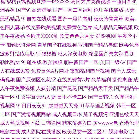
视
福利在线视频直播
一区xxxxx
岛国大片免费视频
一道日本亚
欧美性生 91在线国产视频观看免费 亚洲日韩国产久久 国产自产精品 91色桃
洲香蕉
国产91高清精品
国产一区二区福利
伦理在线播放
人妻
欧美久久精品网站 97涩涩资源 色av先锋网址 www婷婷综合 先锋五月婷婷
无码精品
91自拍在线观看
国产一级片内射
夜夜骑青青草
欧美
色图人妻
在线免费欧美视频
免费黄色毛片
成人精品无码视频
欧
国产三四区 91蝌蚪论坛我爱我妻 日本阿v手机在线 大香蕉视频操啪 在线观
美午夜极品
性欧美ⅩⅩⅩⅩ乱
欧美色色六月天
91影视网
午夜伦不
卡
加勒比性爱网
青草国产在线视频
亚洲国产精品导航
欧美色淫
看污 欧美毛多水多bb 91网站快播传媒 先锋音影 久久国产精品9199 91制片
波多野结依电影
91狠狠撸
成人深夜电影
精品国产美女剃毛
加
勒比熟女
91碰在线
欧美裸模
萌白酱国产一区
美国一级AV
国产
在线观看 五月六月婷婷福利 后入大屁股 91精品国产 蜜桃91号www 97人人
人在线成免费
免费黄色A片网址
微拍福利国产视频
国产人成无
操人人妻 性爱VA欧美 51福利视频导航 国产乱精品一区 国产视频欧美一区
码视频
国产原创区色花堂
在线免费黄A片
久草福利
乱伦家庭
成
人午夜免费视频
人妖射精
国产屁屁
国产精品天干天
国产精品午
91国产色站 日韩国产无线码一品 成人网站做爱在线免费 91成品视频 狠狠日
夜一区
中文字幕无码人妻
日本不卡二区
国产日韩91
久草福利
视频网
91日日夜夜91
超碰碰天天操
91草草酒店视频
韩日一区
综合网 97公开久久 亚欧免费看 国产久久青草 91大片在线播放 免费在线观看
二区
国产激情视频网站
成人视频日本
茄子视频污
亚洲色欲天天
成人丝瓜视频下载
日韩逼网
精东传媒入口
黄wwww色
香港伦理
AV 操国产精品 影音先锋五月天婷婷 九九成人视频 91起操 午夜福利国产一区
电影在线
成人影院在线播放
欧美足交一区二区
91视频电影
另