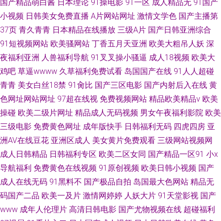
国产精品萌白酱
日本理论
91操电影
91一区
成人精品无
91国产
小视频
日韩美女免费直播
A片网站网址
激情文学色
国产主播第
37页
青久青青
日本精品在线播放
三级A片
国产日韩亚洲综合
91短视频网站
欧美骚网站
丁香五月天亚洲
欧美大粗吊人妖
深
夜福利亚洲
人兽福利导航
91叉叉操小骚逼
成人18视频
欧美大
鸡吧
草逼wwww
久草福利免费试看
岛国国产在线
91人人超碰
青青
美女白丝18禁
91肏比
国产三区电影
国产内射后入在线
黄
色网址网站网址
97超在线视
免费视频网站
精品欧美精品v
欧美
操碰
欧美二级片网址
精品成人无码视频
男女午夜福利影院
欧美
三级电影
免费黄色网址
成年版快手
日韩福利无码
四虎四房
亚
洲AV在线豆花
亚洲区成人
美女黄片免费观看
三级网站视频网
成人日韩精品
日韩福利专区
欧美二区女同
国产精品一区91
小x
导航福利
免费黄色在线视频
91原创视频
欧美日韩小视频
国产
成人在线无码
91黑料不
国产极品自拍
岛国最大色网站
精品无
码国产二品
欧美一及片
激情网婷婷
人妖大片
91天堂影视
国产
www
成年人伦理片
高清日韩电影
国产尤物视频在线
超碰福利