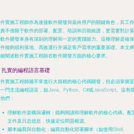
軟件實施工程師作為連接軟件開發與最終用戶的關鍵角色，其工
職責不僅限于軟件的部署、配置、培訓和后期維護，更需要對計
機軟件開發本身有深刻的理解和一定的實踐能力。這種理解是確
軟件能夠順利落地、高效運行并滿足客戶需求的重要基礎。本文
詳細闡述軟件實施工程師在軟件開發方面的核心要求。
1. 扎實的編程語言基礎
軟件實施工程師雖不常進行大規模的核心代碼開發，但必須掌握
一門主流編程語言，如Java、Python、C#或JavaScript。這有
于他們：
理解軟件架構與邏輯
：能夠閱讀和理解軟件的核心代碼、配
文件及日志信息，快速定位問題根源。
腳本編寫與自動化
：編寫自動化部署腳本（如使用Shell、