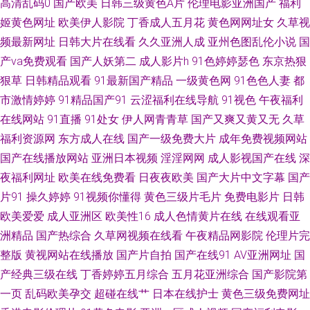
高清乱码0
国产欧美
日韩三级黄色A片
伦理电影亚洲国产
福利
女人妻一区二区三区 精品国产一二 97资源 91草网站 日韩123区在线视频 国
姬黄色网址
欧美伊人影院
丁香成人五月花
黄色网网址女
久草视
频最新网址
日韩大片在线看
久久亚洲人成
亚州色图乱伦小说
国
产一区18+ A片探花 亚洲天堂av电影院 伊人在线香蕉久9 天天干天天上 欧美
产va免费观看
国产人妖第二
成人影片h
91色婷婷瑟色
东京热狠
日韩专区 久久精品91 福利研究所网址导航 97香蕉影院 91看片永久免费看
狠草
日韩精品观看
91最新国产精品
一级黄色网
91色色人妻
都
市激情婷婷
91精品国产91
云涩福利在线导航
91视色
午夜福利
91人人草 91片色 91福利大片 香蕉视频a99 日本人人操 蜜芽在线导航 激情
在线网站
91直播
91处女
伊人网青青草
国产又爽又黄又无
久草
福利资源网
东方成人在线
国产一级免费大片
成年免费视频网站
文学俺去也婷婷 福利91视频 99精品视频在线观看 99香蕉伊人精品社区 99
国产在线播放网站
亚洲日本视频
淫淫网网
成人影视国产在线
深
夜福利网址
欧美在线免费看
日夜夜欧美
国产大片中文字幕
国产
热色情 97人人澡 91免费看黄色大片 91九色屁股 中文字幕乱码第39页 五月
片91
操久婷婷
91视频你懂得
黄色三级片毛片
免费电影片
日韩
欧美爱爱
成人亚洲区
欧美性16
成人色情黄片在线
在线观看亚
婷香 日本阿V电影在线观看 日精品无码 日韩欧美国产精码蜜 色噜噜狠狠一二
洲精品
国产热综合
久草网视频在线看
午夜精品网影院
伦理片完
区三区 日韩精品无码网址 欧美不卡的 玖玖热视频 韩国欧美 豆花视频午夜场
整版
黄视网站在线播放
国产片自拍
国产在线91
AV亚洲网址
国
产经典三级在线
丁香婷婷五月综合
五月花亚洲综合
国产影院第
99久久精品 成人版久久 www怡春院com 99热热99草草 1024国产毛片 www
一页
乱码欧美孕交
超碰在线艹
日本在线护士
黄色三级免费网址