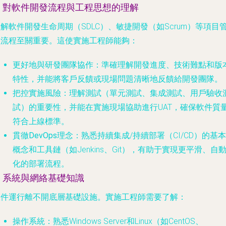
3. 對軟件開發流程與工程思想的理解
解軟件開發生命周期（SDLC）、敏捷開發（如Scrum）等項目
理流程至關重要。這使實施工程師能夠：
更好地與研發團隊協作
：準確理解開發進度、技術難點和版
特性，并能將客戶反饋或現場問題清晰地反饋給開發團隊。
把控實施風險
：理解測試（單元測試、集成測試、用戶驗收
試）的重要性，并能在實施現場協助進行UAT，確保軟件質
符合上線標準。
貫徹DevOps理念
：熟悉持續集成/持續部署（CI/CD）的基本
概念和工具鏈（如Jenkins、Git），有助于實現更平滑、自
化的部署流程。
4. 系統與網絡基礎知識
軟件運行離不開底層基礎設施。實施工程師需要了解：
操作系統
：熟悉Windows Server和Linux（如CentOS、