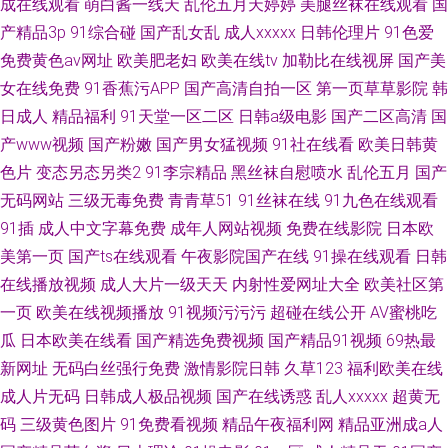
成在线观看
萌白酱一线天
乱伦五月天婷婷
美腿丝袜在线观看
国
产精品3p
91综合碰
国产乱女乱
成人xxxxx
日韩伦理片
91色爱
免费黄色av网址
欧美肥老妇
欧美在线tv
加勒比在线视屏
国产美
女在线免费
91香蕉污APP
国产高清自拍一区
第一页草草影院
韩
日成人
精品福利
91天堂一区二区
日韩a级电影
国产二区高清
国
产www视频
国产粉嫩
国产男女猛视频
91社在线看
欧美日韩黄
色片
变态另态另类2
91李宗精品
黑丝袜自慰喷水
乱伦五月
国产
无码网站
三级无毒免费
青青草51
91丝袜在线
91九色在线观看
91插
成人中文字幕免费
成年人网站视频
免费在线影院
日本欧
美第一页
国产ts在线观看
午夜影院国产在线
91操在线观看
日韩
在线播放视频
成人大片一级天天
内射性爱网址大全
欧美社区第
一页
欧美在线视频播放
91视频污污污
超碰在线公开
AV蜜桃吃
瓜
日本欧美在线看
国产精选免费视频
国产精品91视频
69热最
新网址
无码白丝强行免费
激情影院日韩
久草123
福利欧美在线
成人片无码
日韩成人极品视频
国产在线诱惑
乱人xxxxx
超黄无
码
三级黄色图片
91免费看视频
精品午夜福利网
精品亚洲成a人