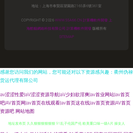
地址：上海市奉賢區望園路2165弄6號361室
COPYRIGHT © 2026
WWW.55A66.CN
計算機軟件開發
上
海酷貓網絡科技有限公司
計算機軟件開發
版權所有
SITEMAP
感谢您访问我们的网站，您可能还对以下资源感兴趣：衢州伪禄
货运代理有限公司
av涩涩性爱|aV涩涩资源导航|aV少妇欲淫爽|av首业网站|av首页
吧|AV首页网|av首页在线观看|av首页这在线|av首页资源|AV首页
资源吧
网站地图