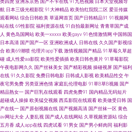
类四虎
亚洲东京热
国产不卡在线
91九色视频
日本天堂视频导
国产偷偷碰久草 91国产品美女视频 日本精品五区 国产欧美综合系列在线 91
航
日本三级光棍影院
91大神精品
欧美怡红院院二区
爱豆传媒
国在线视频 欧美色图澳洲 不卡的av网站 51福利社区导航 欧美性爱第四页
观看网站
综合日韩欧美
草逼网首页
国产日韩精品91
91视频网
站在线
69性影院
福利资源在线
91自拍最新网址
青青草国产成
www日韩 91蜜桃网在线观看 午夜福利视频国产一区 九一综合色 91网站做爱
人
黄色岛国网站
欧美一xxxxx
欧美gayv
91色情激情网
中国韩国
日本高清
国产国产一区
亚洲欧洲成人
日韩在线
久久国产影视综
日韩有码在线免费观看 精东逼成人 91男人视频 欧洲瑟瑟 成人女优在线 伊人
合
欧美69潮喷
伦理片app下载
激情视频国产精品
91草莓久草超
碰
成人性爱aa影院
欧美性爱插插
欧美日韩色黄片
91草莓影院
青青国产 欧美性爱二区 草逼视频高清无码 亚洲欧洲国产日产综合 九色五月
午夜电影网久久
国产丝袜美女
国产精彩视频
操碰视屏
国产福利
在线
91久久影院
免费日韩电影
日韩成人影视
欧美精品性交
午
天婷婷 91在线观看高清 淫淫色色日韩欧美 久久嫩草精品在线观看 a片资源
夜宅男免费
另类亚洲色情
家庭乱伦理电影
91草B草B视频
国产
部 中文字幕五月花 久热只精品在线 91资源每日在线 婷婷五月天青草 久久思
精品熟女一
国产巨乳在线观看
四虎免费91
国内精品无码短片
超碰成人操操
欧美猛交视频
西瓜影院在线观看
欧美做受日韩
国
精品视频 www小骚逼AV 影音先锋AV导航 美日韩无码 肏屄AB 91福利网站 欧
产在线一
国产原创视频在线
国产视频高清
国产丝袜一区
黄色
av网址大全
人妻乱视
国产成人在线网站
久草视频资源站
综合
美亚洲日韩国产另类 不卡一期二期 一区二区成人 日韩综合乱伦社区 国产熟
五月香
成人app在线
四虎试看
91男女
国产男小鲜肉同
福利影