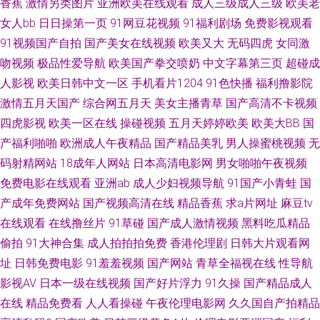
香蕉
激情另类图片
亚洲欧美在线观看
成人三级成人三级
欧美老
97AV影院 欧美性爱综合 不卡另类 综合色图东京热 国产会所技师高跟91 91
女人bb
日日操第一页
91网豆花视频
91福利剧场
免费影视观看
91视频国产自拍
国产美女在线视频
欧美又大
无码四虎
女同激
超碰情侣 日韩无碼第一页 草草干干福利网站 无码专区无码专区 国产一卡二
吻视频
极品性爱导航
欧美国产拳交喷奶
中文字幕第三页
超碰成
区 91电影五月天网 狼人综干 91免费在线观看资源站 久久涩激情 91熟女豆
人影视
欧美日韩中文一区
手机看片1204
91色快播
福利撸影院
激情五月天国产
综合网五月天
美女主播青草
国产高清不卡视频
花视频 日韩亚洲Αν天堂 国产96视频导航 国产黄精品视频 91秒拍福利视频
四虎影视
欧美一区在线
操碰视频
五月天婷婷欧美
欧美大BB
国
产福利啪啪
欧洲成人午夜精品
国产精品美乳
男人操蜜桃视频
无
婷婷五月深深爱 久久一久久 WWW国产亚洲精品 91ncom在线观看 影音先锋
码射精网站
18成年人网站
日本高清电影网
男女啪啪午夜视频
免费电影在线观看
亚洲ab
成人少妇视频导航
91国产小青蛙
国
无码区 欧美日韩一区 国产熟女www 91视频资源站 一本道夜夜干 女同日本
产成年免费网站
国产视频高清在线
精品香蕉
求a片网址
麻豆tv
韩欧 超碰婷婷91 91肛交在线视频导航 肏屄视频在线播放国产 91欧美性片
在线观看
在线撸丝片
91草碰
国产成人激情视频
黑料吃瓜精品
偷拍
91大神合集
成人拍拍拍免费
香港伦理剧
日韩大片观看网
天天透伊人 久久少妇毛片 91最新在线观看视频在线 91啦中文在线 深爱激情
址
日韩免费电影
91羞羞视频
国产网站
青草全福视在线
性导航
影视AV
日本一级在线视频
国产好片浮力
91久操
国产精品成人
网五月婷婷 激情九月久久社区 国产精品第一页色 91影院色色 91porn社区 熟
在线
精品免费看
人人看操碰
午夜伦理电影网
久久国自产拍精品