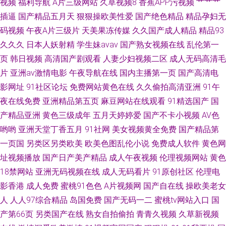
视频
福利导航
A片三级网站
久草视频8
香蕉APP污视频
艹艹艹
插逼
国产精品五月天
狠狠操欧美性爱
国产绝色精品
精品孕妇无
码视频
午夜A片三级片
天美果冻传媒
久久国产成人精品
精品93
久久久
日本人妖射精
学生妹avav
国产熟女视频在线
乱伦第一
页
韩日视频
高清国产剧观看
人妻少妇视频二区
成人无码高清毛
片
亚洲av激情电影
午夜导航在线
国内主播第一页
国产高清电
影网址
91社区论坛
免费网站黄色在线
久久偷拍高清亚洲
91午
夜在线免费
亚洲精品第五页
麻豆网站在线观看
91精选国产
国
产精品亚洲
黄色三级成年
五月天婷婷爱
国产不卡小视频
AV色
哟哟
亚洲天堂丁香五月
91社网
美女视频黄全免费
国产精品第
一页国
另类区另类欧美
欧美色图乱伦小说
免费成人软件
黄色网
址视频播放
国产日产美产精品
成人午夜视频
伦理视频网站
黄色
18禁网站
亚洲无码视频在线
成人无码看片
91原创社区
伦理电
影香港
成人免费
蜜桃91色色
A片视频网
国产自在线
操欧美老女
人
人人97综合精品
岛国免费
国产无码一二
蜜桃tv网站入口
国
产第66页
另类国产在线
熟女自拍偷拍
青青久视频
久草新视频