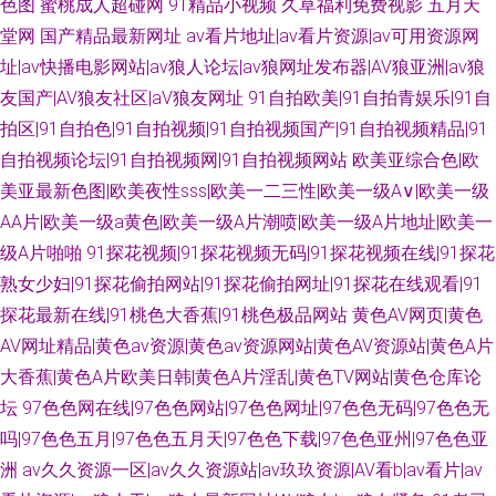
色图
蜜桃成人超碰网
91精品小视频
久草福利免费视影
五月天
堂网
国产精品最新网址
av看片地址|av看片资源|av可用资源网
址|av快播电影网站|av狼人论坛|av狼网址发布器|AV狼亚洲|av狼
友国产|AV狼友社区|aV狼友网址
91自拍欧美|91自拍青娱乐|91自
拍区|91自拍色|91自拍视频|91自拍视频国产|91自拍视频精品|91
自拍视频论坛|91自拍视频网|91自拍视频网站
欧美亚综合色|欧
美亚最新色图|欧美夜性sss|欧美一二三性|欧美一级A∨|欧美一级
AA片|欧美一级a黄色|欧美一级A片潮喷|欧美一级A片地址|欧美一
级A片啪啪
91探花视频|91探花视频无码|91探花视频在线|91探花
熟女少妇|91探花偷拍网站|91探花偷拍网址|91探花在线观看|91
探花最新在线|91桃色大香蕉|91桃色极品网站
黄色AV网页|黄色
AV网址精品|黄色av资源|黄色av资源网站|黄色AV资源站|黄色A片
大香蕉|黄色A片欧美日韩|黄色A片淫乱|黄色TV网站|黄色仓库论
坛
97色色网在线|97色色网站|97色色网址|97色色无码|97色色无
吗|97色色五月|97色色五月天|97色色下载|97色色亚州|97色色亚
洲
av久久资源一区|av久久资源站|av玖玖资源|AV看b|av看片|av