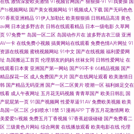
在线
激情深爱欧美激情
91视频官网国产
狠狠操-91
91我要操
国
产ts视频网站
国产美女视频网站
91视频成人下载
国产无码色色
91香蕉亚洲精品
91伊人加勒比
欧美狠狠插
日韩精品高清
黄色
av网
日本波多野吉衣
日韩在线观看精品
日本一级电影
久草网
页
97免费艹
岛国一区二区
岛国动作片在
波多野吉衣三级
亚洲
AV一卡
在线免费小视频
搞黄网站在线观看
免费色情A片网扯
91
资源在线视频
蜜桃视频网站
91中文
国产在线视频
福利爱爱网
址
岛国搬运工首页
伦理朋友的妈妈
丝袜女同
日韩性爱网址
在
线观看日本黄
亚洲国产第一网站
国产99不卡
66精品视频
国产
精品探花一区
成人免费国产大片
国产在线网址观看
欧美激情日
韩
国产精品无码亚洲
国产一区二区黄片
喷潮一区
福利姬足交在
线看
成人午夜网址
五月花无码视频
青青草国产
欧美日韩乱
国
产屁屁第一页
91国产视频网
性爱草逼91AV
免费欧美视频
欧美
岛国一区二区
少妇喷水18禁
51漫画APP
丁香五月花激情网
欧
美爱爱tv视频
免费五月丁香视频
97香蕉超级碰碰
国产免费看二
区
三级黄色片网站
综合网黄
在线播放观看
欧美电影在线
伦理