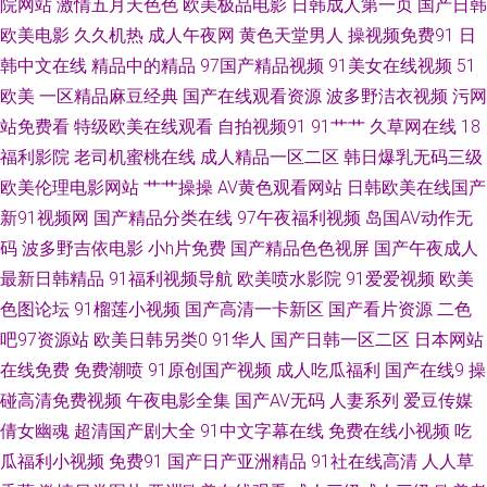
院网站
激情五月天色色
欧美极品电影
日韩成人第一页
国产日韩
nv91 大香蕉大香蕉伊人天美 东方四虎私人影院 91在线精品送 51视频在线观
欧美电影
久久机热
成人午夜网
黄色天堂男人
操视频免费91
日
看 人妻精品久久在线 久久9久久 第一福利AV导航官网 91视频合集 影音先锋
韩中文在线
精品中的精品
97国产精品视频
91美女在线视频
51
欧美
一区精品麻豆经典
国产在线观看资源
波多野洁衣视频
污网
AV色 色情影院免观看 久久婷导航 操BK爱爱 91精品色 亚州综合五月天成人
站免费看
特级欧美在线观看
自拍视频91
91艹艹
久草网在线
18
福利影院
老司机蜜桃在线
成人精品一区二区
韩日爆乳无码三级
欧美一级A片久久 久久人妻网 国产AV91 91小视频试看网站 91大神车震 色悠
欧美伦理电影网站
艹艹操操
AV黄色观看网站
日韩欧美在线国产
新91视频网
国产精品分类在线
97午夜福利视频
岛国AV动作无
悠成人综合 久久国产伊人网 东方影库四虎8848 91视频第一页 91社区成人
码
波多野吉依电影
小h片免费
国产精品色色视屏
国产午夜成人
最新日韩精品
91福利视频导航
欧美喷水影院
91爱爱视频
欧美
网站 91传媒免费观看视频 亚洲国产日韩欧美综合 日韩在线一本道 久草韩日
色图论坛
91榴莲小视频
国产高清一卡新区
国产看片资源
二色
WWW 福利视频导航我99 浮力影院限制级 综合色色亭亭 深夜成人三级免费
吧97资源站
欧美日韩另类0
91华人
国产日韩一区二区
日本网站
在线免费
免费潮喷
91原创国产视频
成人吃瓜福利
国产在线9
操
网站 午夜香蕉少妇A片视频 久久福利精品 99国产er热视频 中文字幕23页手
碰高清免费视频
午夜电影全集
国产AV无码
人妻系列
爱豆传媒
倩女幽魂
超清国产剧大全
91中文字幕在线
免费在线小视频
吃
机 九九色热 91视频韩国限制级中文 色久悠悠成人图区 国际精品视频 91国模
瓜福利小视频
免费91
国产日产亚洲精品
91社在线高清
人人草