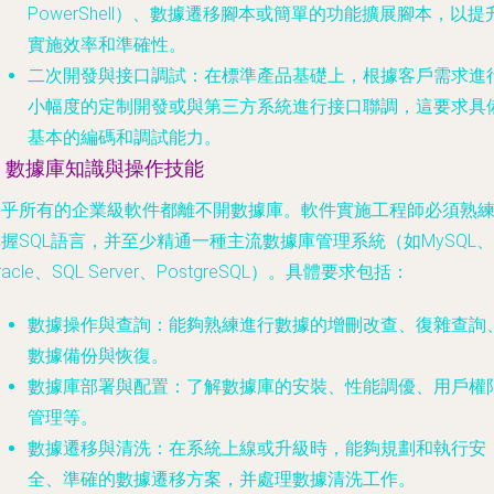
PowerShell）、數據遷移腳本或簡單的功能擴展腳本，以提
實施效率和準確性。
二次開發與接口調試
：在標準產品基礎上，根據客戶需求進
小幅度的定制開發或與第三方系統進行接口聯調，這要求具
基本的編碼和調試能力。
2. 數據庫知識與操作技能
幾乎所有的企業級軟件都離不開數據庫。軟件實施工程師必須熟
握SQL語言，并至少精通一種主流數據庫管理系統（如MySQL、
racle、SQL Server、PostgreSQL）。具體要求包括：
數據操作與查詢
：能夠熟練進行數據的增刪改查、復雜查詢
數據備份與恢復。
數據庫部署與配置
：了解數據庫的安裝、性能調優、用戶權
管理等。
數據遷移與清洗
：在系統上線或升級時，能夠規劃和執行安
全、準確的數據遷移方案，并處理數據清洗工作。